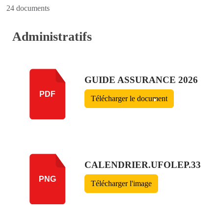
24 documents
•
Administratifs
•
GUIDE ASSURANCE 2026
PDF
Télécharger le document
•
•
•
•
CALENDRIER.UFOLEP.33
PNG
•
Télécharger l'image