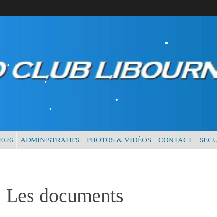
•
•
•
026
ADMINISTRATIFS
PHOTOS & VIDÉOS
CONTACT
SECU
•
•
•
Les documents