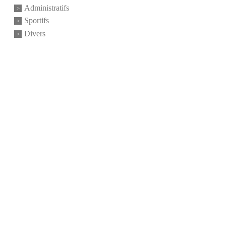
•
Administratifs
Sportifs
Divers
•
•
•
•
•
•
•